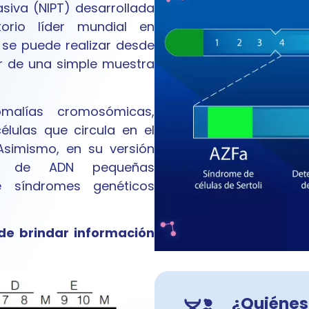
asiva (NIPT) desarrollada
atorio líder mundial en
 se puede realizar desde
r de una simple muestra
omalías cromosómicas,
élulas que circula en el
Asimismo, en su versión
as de ADN pequeñas
e síndromes genéticos
de brindar información
¿Quiénes